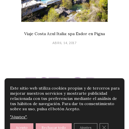
Viaje Costa Azul Italia: spa Esdor en Pigna
ABRIL 14, 2017
Este sitio web utiliza cookies propias y de terceros para
mejorar nuestros servicios y mostrarte publicidad
relacionada con tus preferencias mediante el análisis de
tus hábitos de navegación. Para dar tu consentimiento
sobre su uso, pulsa el botón Acepto.
"Ajustes"
.
BLOG ESDOR | TU BLOG DE PRODUCTOS DE
BELLEZA |
POLÍTICA DE PRIVACIDAD
|
AVISO
CERRAR E
Acepto
Rechazar todo
Ajustes