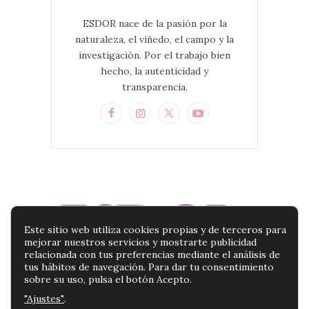
ESDOR nace de la pasión por la
naturaleza, el viñedo, el campo y la
investigación. Por el trabajo bien
hecho, la autenticidad y
transparencia.
Este sitio web utiliza cookies propias y de terceros para
mejorar nuestros servicios y mostrarte publicidad
relacionada con tus preferencias mediante el análisis de
tus hábitos de navegación. Para dar tu consentimiento
sobre su uso, pulsa el botón Acepto.
"Ajustes"
.
BLOG ESDOR | TU BLOG DE PRODUCTOS DE