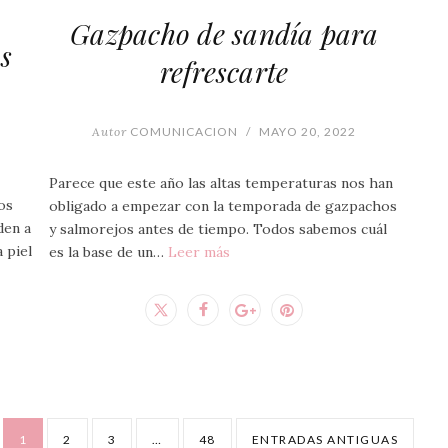
Gazpacho de sandía para
os
refrescarte
Autor
COMUNICACION
/
MAYO 20, 2022
Parece que este año las altas temperaturas nos han
os
obligado a empezar con la temporada de gazpachos
den a
y salmorejos antes de tiempo. Todos sabemos cuál
a piel
es la base de un…
Leer más
1
2
3
…
48
ENTRADAS ANTIGUAS