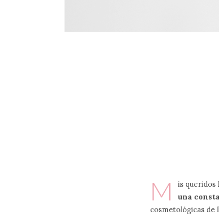
M
is queridos
una const
cosmetológicas de l