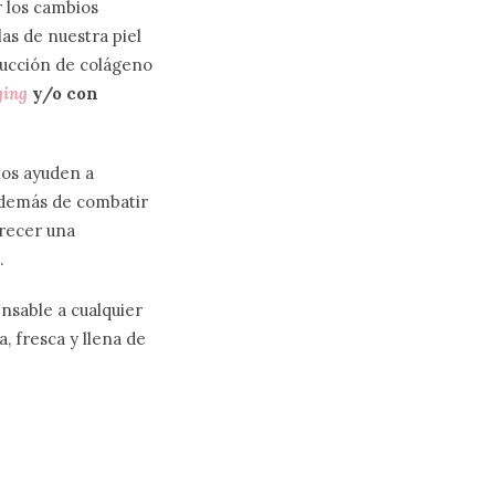
 los cambios
as de nuestra piel
ducción de colágeno
ging
y/o con
nos ayuden a
demás de combatir
frecer una
.
nsable a cualquier
, fresca y llena de