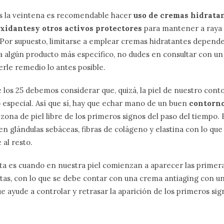
s la veintena es recomendable hacer
uso de cremas hidratan
xidantesy otros activos protectores
para mantener a raya 
s. Por supuesto, limitarse a emplear cremas hidratantes depende
ita algún producto más específico, no dudes en consultar con un
rle remedio lo antes posible.
los 25 debemos considerar que, quizá, la piel de nuestro cont
 especial. Así que sí, hay que echar mano de un buen
contorno
zona de piel libre de los primeros signos del paso del tiempo. E
 glándulas sebáceas, fibras de colágeno y elastina con lo que
al resto.
inta es cuando en nuestra piel comienzan a aparecer las primera
tas, con lo que se debe contar con una crema antiaging con u
e ayude a controlar y retrasar la aparición de los primeros si