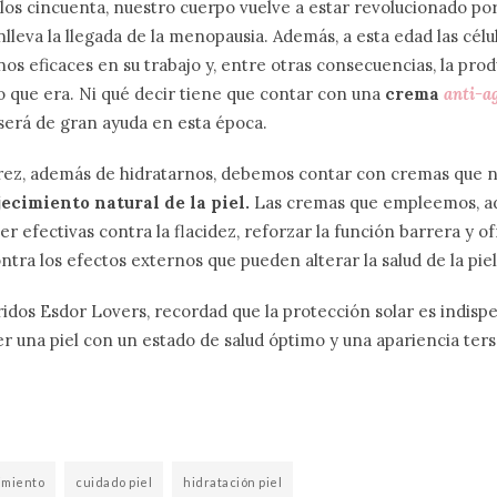
os cincuenta, nuestro cuerpo vuelve a estar revolucionado por
leva la llegada de la menopausia. Además, a esta edad las célul
s eficaces en su trabajo y, entre otras consecuencias, la pro
lo que era. Ni qué decir tiene que contar con una
crema
anti-a
será de gran ayuda en esta época.
urez, además de hidratarnos, debemos contar con cremas que 
ecimiento natural de la piel.
Las cremas que empleemos, a
er efectivas contra la flacidez, reforzar la función barrera y o
ntra los efectos externos que pueden alterar la salud de la piel
ridos Esdor Lovers, recordad que la protección solar es indispe
er una piel con un estado de salud óptimo y una apariencia tersa
imiento
cuidado piel
hidratación piel