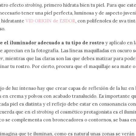
stro efecto
strobing
, primero hidrata bien tu piel. Para que est
necesario tener una piel perfecta, luminosa y de aspecto juveni
 hidratante
VID ORIGIN de ESDOR
, con polifenoles de uva tint
so.
ge el iluminador adecuado a tu tipo de rostro
y aplícalo en 
e aprecian en la fotografía. Las líneas maquilladas en oscuro s
er
, mientras que las claras son las que debes matizar para pode
inar tu rostro. Por cierto, procura que el maquillaje sea mate o
jo de luz intenso hay que crear capas de reflexión de la luz en l
en crema y polvos con acabado translucido. Es importante que
cada piel es distinta y el reflejo debe estar en consonancia con e
cuerda que en el
strobing
el cosmético protagonista es el ilumi
co se complementa con bronceadores o contornos, se basa en
 imagina que te iluminan, como es natural unas zonas se verán