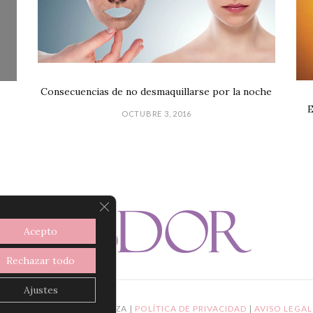
Consecuencias de no desmaquillarse por la noche
E
OCTUBRE 3, 2016
CERRAR EL BANNER DE COOKIES R
Acepto
Rechazar todo
Ajustes
 DE PRODUCTOS DE BELLEZA |
POLÍTICA DE PRIVACIDAD
|
AVISO LEGA