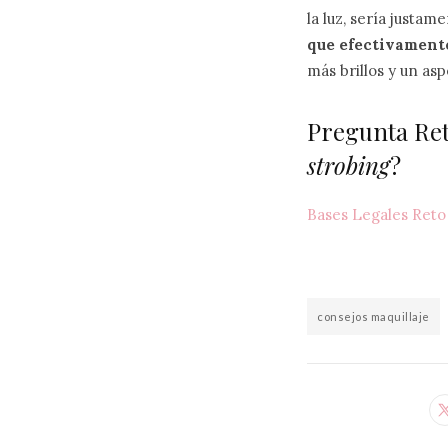
la luz, sería justam
que efectivamente
más brillos y un asp
Pregunta Ret
strobing
?
Bases Legales Ret
consejos maquillaje