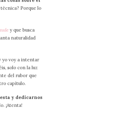
as cosas sobre el
 técnica? Porque lo
nude
y que busca
anta naturalidad
 yo voy a intentar
s, solo con la luz
nte del rubor que
ro capítulo.
iesta y dedicarnos
o. ¡Atenta!