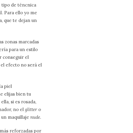
e tipo de téncnica
l. Para ello yo me
a, que te dejan un
las zonas marcadas
ería para un estilo
r conseguir el
 el efecto no será el
a piel
 elijas bien tu
lla, si es rosada,
nador, no el
glitter
o
 un maquillaje
nude
.
 más reforzadas por