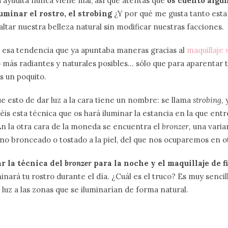
a ayudita nunca viene mal, así que atentas que
os cuento algun
uminar el rostro, el strobing
¿Y por qué me gusta tanto esta
altar nuestra belleza natural sin modificar nuestras facciones.
esa tendencia que ya apuntaba maneras gracias al
maquillaje
más radiantes y naturales posibles… sólo que para aparentar t
s un poquito.
e esto de dar luz a la cara tiene un nombre: se llama
strobing,
y
s esta técnica que os hará iluminar la estancia en la que entréi
En la otra cara de la moneda se encuentra el
bronzer,
una varia
ono bronceado o tostado a la piel, del que nos ocuparemos en ot
ar la técnica del
bronzer
para la noche y el maquillaje de f
minará tu rostro durante el día. ¿Cuál es el truco? Es muy sencill
uz a las zonas que se iluminarían de forma natural.