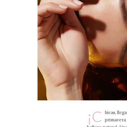
¡C
hicas, lle
primavera 