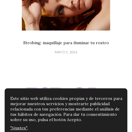
Strobing: maquillaje para iluminar tu rostro
MAYO 5, 2016
Este sitio web utiliza cookies propias y de terceros para
mejorar nuestros servicios y mostrarte publicidad
relacionada con tus preferencias mediante el análisis de
tus hábitos de navegación. Para dar tu consentimiento
sobre su uso, pulsa el botón Acepto.
"Ajustes"
.
BLOG ESDOR | TU BLOG DE PRODUCTOS DE