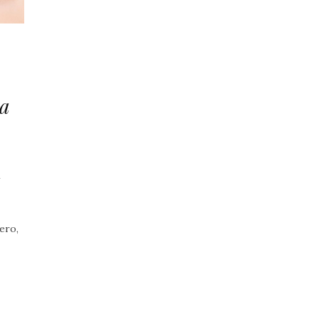
ga
1
ero,