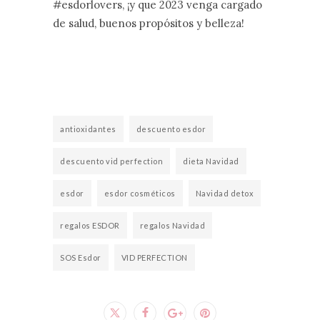
#esdorlovers, ¡y que 2023 venga cargado
de salud, buenos propósitos y belleza!
antioxidantes
descuento esdor
descuento vid perfection
dieta Navidad
esdor
esdor cosméticos
Navidad detox
regalos ESDOR
regalos Navidad
SOS Esdor
VID PERFECTION