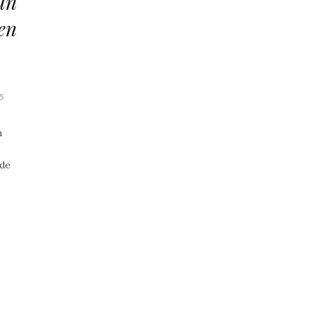
un
en
5
n
 de