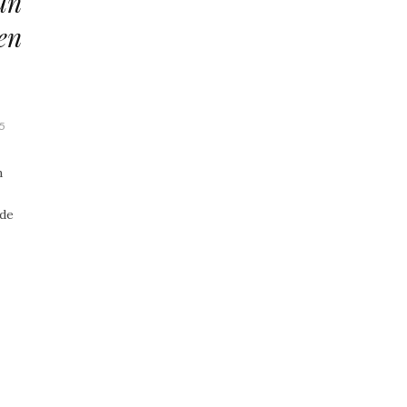
un
en
5
n
 de