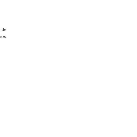
 de
mos