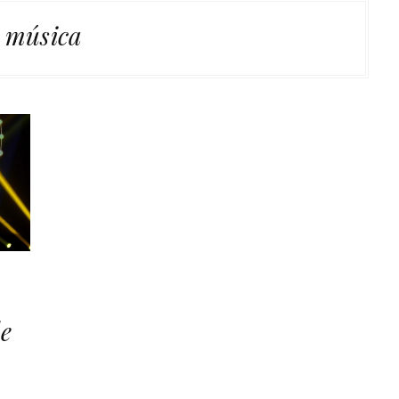
música
e