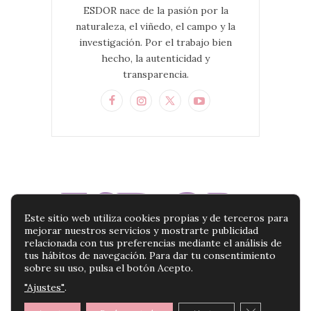
ESDOR nace de la pasión por la
naturaleza, el viñedo, el campo y la
investigación. Por el trabajo bien
hecho, la autenticidad y
transparencia.
Este sitio web utiliza cookies propias y de terceros para
mejorar nuestros servicios y mostrarte publicidad
relacionada con tus preferencias mediante el análisis de
tus hábitos de navegación. Para dar tu consentimiento
sobre su uso, pulsa el botón Acepto.
"Ajustes"
.
BLOG ESDOR | TU BLOG DE PRODUCTOS DE
BELLEZA |
POLÍTICA DE PRIVACIDAD
|
AVISO
CERRAR E