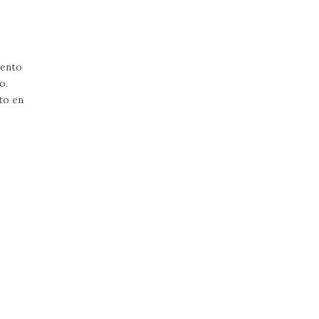
mento
o.
to en