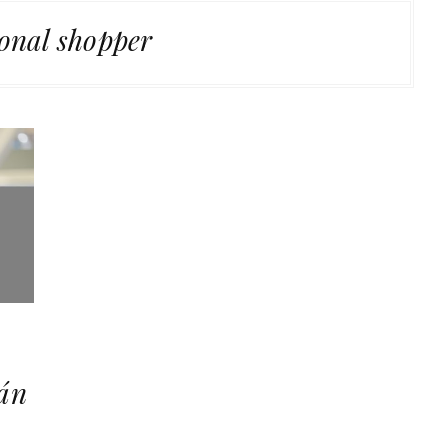
onal shopper
tán