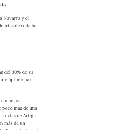
rlo.
n Navarra y el
licias de toda la
ás del 30% de su
stino óptimo para
 coche, os
de poco más de una
 son las de Artiga
con más de un