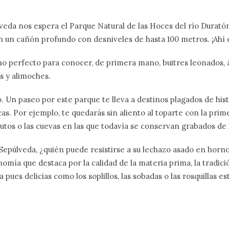
eda nos espera el Parque Natural de las Hoces del río Duratón,
n un cañón profundo con desniveles de hasta 100 metros. ¡Ahí 
no perfecto para conocer, de primera mano, buitres leonados, á
s y alimoches.
. Un paseo por este parque te lleva a destinos plagados de hist
as. Por ejemplo, te quedarás sin aliento al toparte con la prim
tos o las cuevas en las que todavía se conservan grabados de
epúlveda, ¿quién puede resistirse a su lechazo asado en horn
mía que destaca por la calidad de la materia prima, la tradición
a pues delicias como los soplillos, las sobadas o las rosquillas 