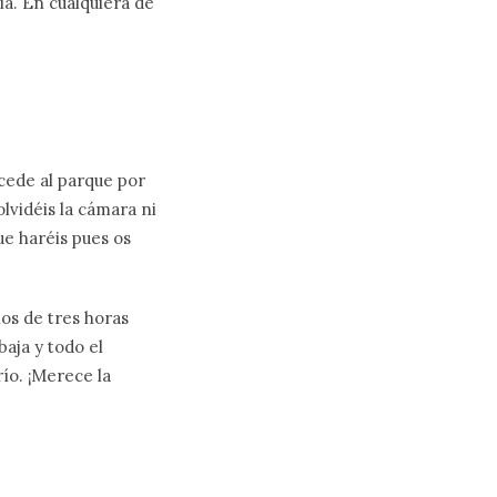
ia. En cualquiera de
ccede al parque por
lvidéis la cámara ni
ue haréis pues os
os de tres horas
baja y todo el
río. ¡Merece la