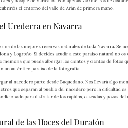
d’Oles y bosque de Varicauba con apenas 700 metros de distanc
scubriréis el entorno del valle de Arán de primera mano.
el Urederra en Navarra
de una de las mejores reservas naturales de toda Navarra. Se a
lona y Logroño. Si decides acudir a este paraíso natural no os o
e memoria que pueda albergar los cientos y cientos de fotos q
n un auténtico paraíso de la fotografía.
legar al nacedero parte desde Baquedano. Nos llevará algo men
etros que separan al pueblo del nacedero pero la dificultad es 
ndicionado para disfrutar de los rápidos, cascadas y pozas del 
ural de las Hoces del Duratón