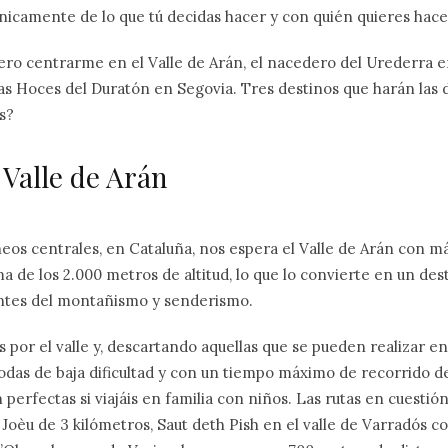
icamente de lo que tú decidas hacer y con quién quieres hace
ero centrarme en el Valle de Arán, el nacedero del Urederra e
as Hoces del Duratón en Segovia. Tres destinos que harán las de
s?
 Valle de Arán
ineos centrales, en Cataluña, nos espera el Valle de Arán con m
ma de los 2.000 metros de altitud, lo que lo convierte en un de
ntes del montañismo y senderismo.
s por el valle y, descartando aquellas que se pueden realizar en
odas de baja dificultad y con un tiempo máximo de recorrido 
 perfectas si viajáis en familia con niños. Las rutas en cuestión
 Joèu de 3 kilómetros, Saut deth Pish en el valle de Varradós 