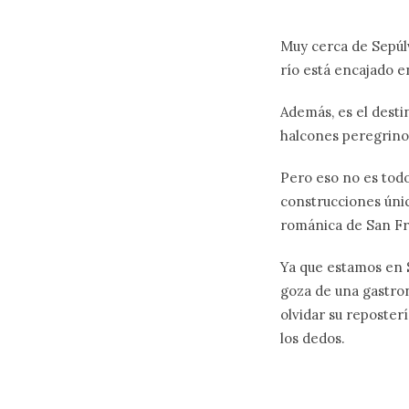
Muy cerca de Sepúlv
río está encajado e
Además, es el desti
halcones peregrino
Pero eso no es todo
construcciones únic
románica de San Fru
Ya que estamos en S
goza de una gastrono
olvidar su reposterí
los dedos.