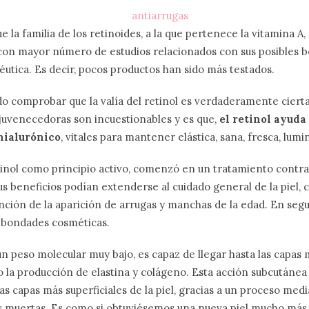
 la familia de los retinoides, a la que pertenece la vitamina A,
con mayor número de estudios relacionados con sus posibles b
utica. Es decir, pocos productos han sido más testados.
do comprobar que la valía del retinol es verdaderamente cierta
juvenecedoras son incuestionables y es que,
el retinol ayuda
hialurónico
, vitales para mantener elástica, sana, fresca, lumi
inol como principio activo, comenzó en un tratamiento contra l
us beneficios podían extenderse al cuidado general de la piel, 
nción de la aparición de arrugas y manchas de la edad. En segu
e bondades cosméticas.
 un peso molecular muy bajo, es capaz de llegar hasta las capas
 la producción de elastina y colágeno. Esta acción subcutánea
s capas más superficiales de la piel, gracias a un proceso medi
s muertas. Es como si obtuviésemos una nueva piel mucho más 