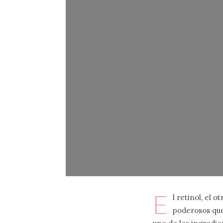
E
l retinol, el 
poderosos que