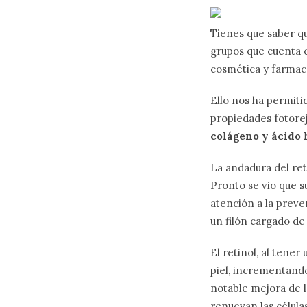
Tienes que saber que
grupos que cuenta 
cosmética y farmacé
Ello nos ha permiti
propiedades fotore
colágeno y ácido 
La andadura del ret
Pronto se vio que s
atención a la preve
un filón cargado d
El retinol, al tener
piel, incrementando
notable mejora de la
renuevan las célula