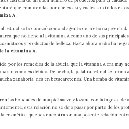
ntes estrella de un buen número de productos para el cuidado de
tentaré que comprendas por qué es así y cuáles son todos esto
amina A
.
al retinol se le conoció como el agente de la eterna juventud
 marca que no tiene a la vitamina A como uno de sus principales
cosméticos y productos de belleza. Hasta ahora nadie ha nega
e la vitamina A.
o, por los remedios de la abuela, que la vitamina A era muy n
onaran como es debido. De hecho, la palabra retinol se forma a 
ucha zanahoria, rica en betacarotenos. Una bomba de vitamina
ron las bondades de una piel suave y lozana con la ingesta de 
entemente, esta relación no se dejó pasar por parte de los pro
 la cosmética, quienes encontraron una potente relación entre 