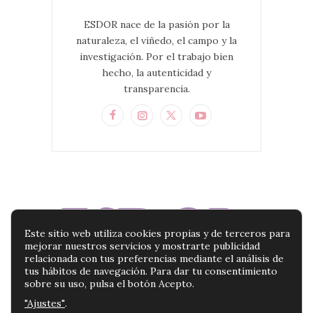
ESDOR nace de la pasión por la
naturaleza, el viñedo, el campo y la
investigación. Por el trabajo bien
hecho, la autenticidad y
transparencia.
Este sitio web utiliza cookies propias y de terceros para
mejorar nuestros servicios y mostrarte publicidad
relacionada con tus preferencias mediante el análisis de
tus hábitos de navegación. Para dar tu consentimiento
sobre su uso, pulsa el botón Acepto.
"Ajustes"
.
BLOG ESDOR | TU BLOG DE PRODUCTOS DE