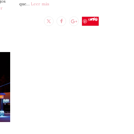
jos
que…
Leer más
er
Save