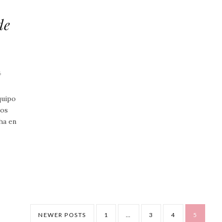
de
6
quipo
ros
cha en
NEWER POSTS
1
…
3
4
5