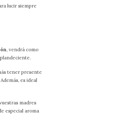
ra lucir siempre
ión
, vendrá como
splandeciente.
más tener presente
 Además, es ideal
 vuestras madres
de especial aroma