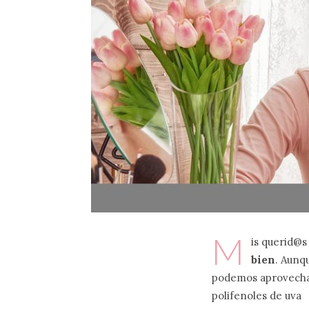
M
is querid@s
bien
. Aunq
podemos aprovechar
polifenoles de uva