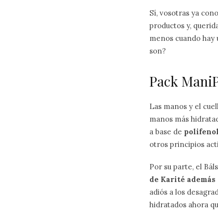
Sí, vosotras ya co
productos y, querid
menos cuando hay u
son?
Pack ManiP
Las manos y el cuel
manos más hidratad
a base de
polifeno
otros principios act
Por su parte, el Bá
de Karité además 
adiós a los desagra
hidratados ahora qu