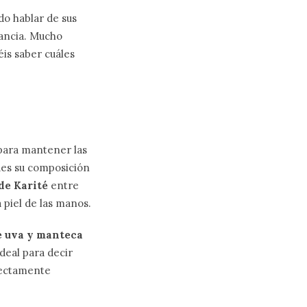
o hablar de sus
rancia. Mucho
is saber cuáles
 para mantener las
ues su composición
de Karité
entre
a piel de las manos.
e uva y manteca
 ideal para decir
rrectamente