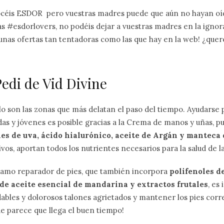
nocéis ESDOR pero vuestras madres puede que aún no hayan oíd
as #esdorlovers, no podéis dejar a vuestras madres en la igno
nas ofertas tan tentadoras como las que hay en la web! ¿queré
edi de Vid Divine
lo son las zonas que más delatan el paso del tiempo. Ayudarse
as y jóvenes es posible gracias a la Crema de manos y uñas, p
les de uva, ácido hialurónico, aceite de Argán y manteca 
ivos, aportan todos los nutrientes necesarios para la salud de l
lsamo reparador de pies, que también incorpora
polifenoles d
de aceite esencial de mandarina y extractos frutales
, es
dables y dolorosos talones agrietados y mantener los pies co
e parece que llega el buen tiempo!