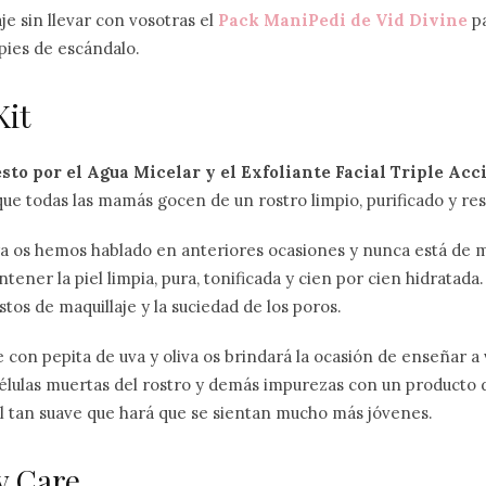
je sin llevar con vosotras el
Pack ManiPedi de Vid Divine
pa
pies de escándalo.
Kit
to por el Agua Micelar y el Exfoliante Facial Triple Acc
 que todas las mamás gocen de un rostro limpio, purificado y re
a os hemos hablado en anteriores ocasiones y nunca está de 
ener la piel limpia, pura, tonificada y cien por cien hidratada.
stos de maquillaje y la suciedad de los poros.
 con pepita de uva y oliva os brindará la ocasión de enseñar a
células muertas del rostro y demás impurezas con un producto 
iel tan suave que hará que se sientan mucho más jóvenes.
y Care