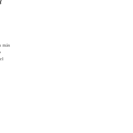
l
s más
o
el