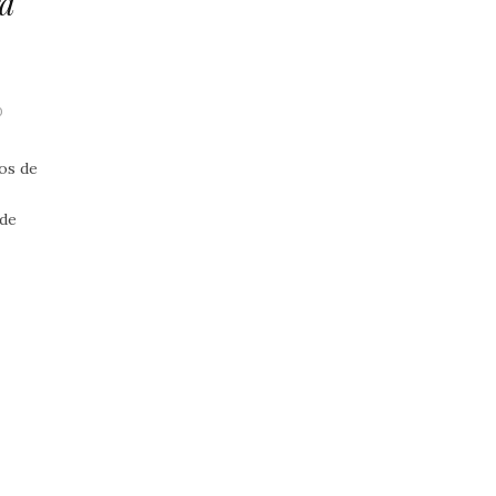
ra
0
os de
 de