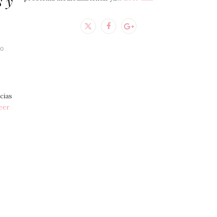
s y
20
cias
eer