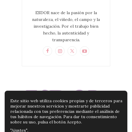
ESDOR nace de la pasión por la
naturaleza, el viñedo, el campo y la
investigación. Por el trabajo bien
hecho, la autenticidad y
transparencia.
Este sitio web utiliza cookies propias y de terceros para
mejorar nuestros servicios y mostrarte publicidad
relacionada con tus preferencias mediante el análisis de
tus hábitos de navegación. Para dar tu consentimiento
sobre su uso, pulsa el botón Acepto.
"Ajustes"
.
BLOG ESDOR | TU BLOG DE PRODUCTOS DE