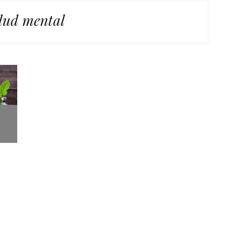
lud mental
7