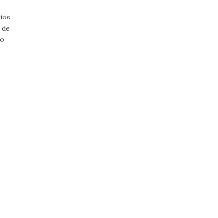
cios
 de
do