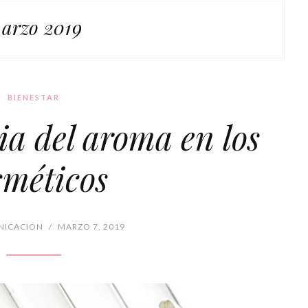
arzo 2019
BIENESTAR
a del aroma en los
sméticos
ICACION
/
MARZO 7, 2019