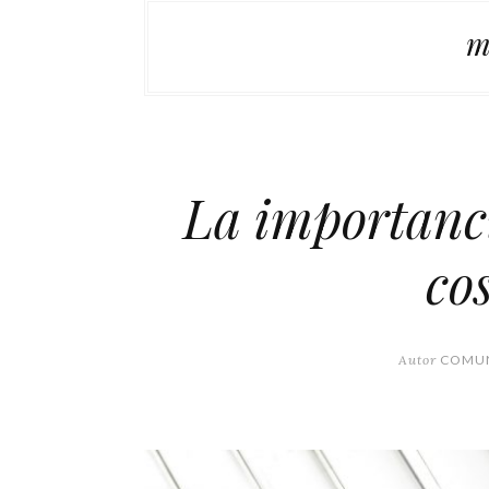
m
La importanci
co
Autor
COMUN