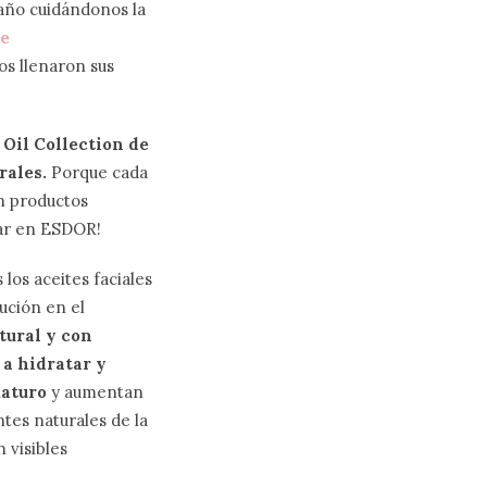
año cuidándonos la
e
s llenaron sus
 Oil Collection de
rales.
Porque cada
on productos
iar en ESDOR!
los aceites faciales
ución en el
tural y con
 a hidratar y
maturo
y aumentan
ntes naturales de la
 visibles