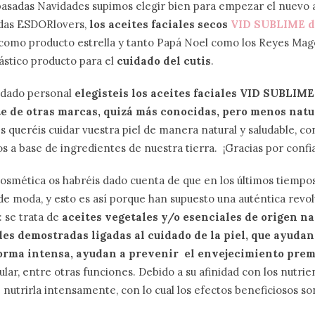
 pasadas Navidades supimos elegir bien para empezar el nuevo 
ridas ESDORlovers,
los aceites faciales secos
VID SUBLIME d
como producto estrella y tanto Papá Noel como los Reyes Mago
ástico producto para el
cuidado del cutis
.
idado personal
elegisteis los aceites faciales VID SUBLIME
 de otras marcas, quizá más conocidas, pero menos natu
s queréis cuidar vuestra piel de manera natural y saludable, c
s a base de ingredientes de nuestra tierra. ¡Gracias por conf
osmética os habréis dado cuenta de que en los últimos tiempos 
e moda, y esto es así porque han supuesto una auténtica revol
 se trata de
aceites vegetales y/o esenciales de origen na
s demostradas ligadas al cuidado de la piel, que ayudan
 forma intensa, ayudan a prevenir el envejecimiento pre
lar, entre otras funciones. Debido a su afinidad con los nutrie
 nutrirla intensamente, con lo cual los efectos beneficiosos son