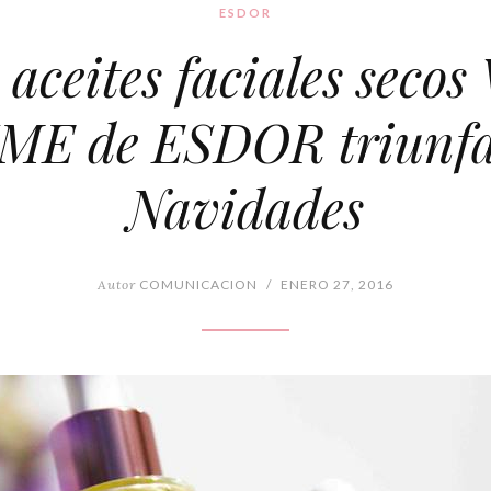
ESDOR
 aceites faciales secos
ME de ESDOR triunfa
Navidades
Autor
COMUNICACION
/
ENERO 27, 2016