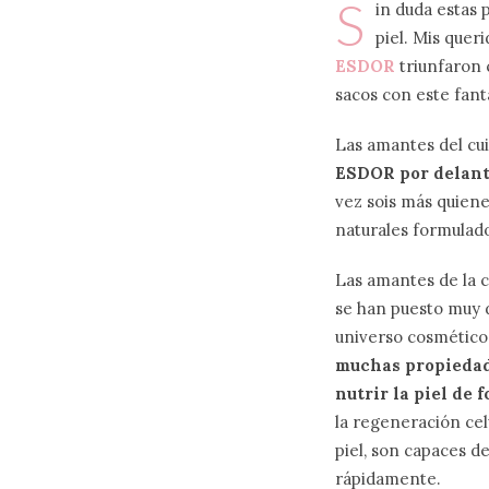
S
in duda estas
piel. Mis que
ESDOR
triunfaron 
sacos con este fant
Las amantes del cu
ESDOR por delante
vez sois más quiene
naturales formulado
Las amantes de la c
se han puesto muy d
universo cosmético:
muchas propiedade
nutrir la piel de
la regeneración celu
piel, son capaces de
rápidamente.