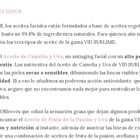
, los aceites faciales están formulados a base de aceites veget
hasta un 99.8% de ingredientes naturales. Para quienes aún no
ión los tres tipos de aceite de la gama VID SUBLIME.
el
Aceite de Camelia y Uva
, un antiaging facial con un
alto p
cutis
. Los nutrientes del Aceite de Camelia y Uva de VID SU
r las pieles
secas o sensibles
, difuminando las líneas visible
idad
. Si a eso le añadimos su poderosa acción antioxidante, q
uva, seguro que no encontramos nada mejor para neutralizar los
bles.
ORlovers que odian la sensación grasa que dejan algunos produ
encantar el
Aceite de Fruta de la Pasión y Uva
de la gama V
ón y nutrición
al instante, además de suavizar las líneas de e
 de una combinación de aceites de fruta de la pasión, avellana y