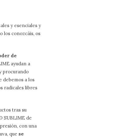
ales y esenciales y
 los conozcáis, os
oder de
BLIME ayudan a
s y procurando
ue debemos a los
 radicales libres
ctos tras su
ID SUBLIME de
xpresión, con una
 uva, que
se