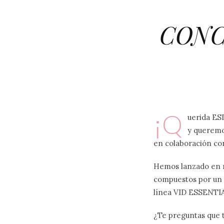
CONC
¡Q
uerida ES
y queremo
en colaboración co
Hemos lanzado en n
compuestos por un c
línea VID ESSENTI
¿Te preguntas que t