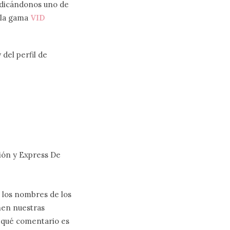
ndicándonos uno de
 la gama
VID
del perfil de
ción y Express De
s los nombres de los
nen nuestras
e qué comentario es