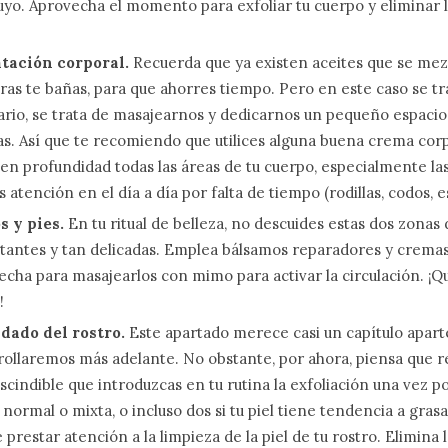
uyo. Aprovecha el momento para exfoliar tu cuerpo y eliminar 
tación corporal.
Recuerda que ya existen aceites que se mezc
as te bañas, para que ahorres tiempo. Pero en este caso se tr
ario, se trata de masajearnos y dedicarnos un pequeño espacio
s. Así que te recomiendo que utilices alguna buena crema corp
 en profundidad todas las áreas de tu cuerpo, especialmente l
atención en el día a día por falta de tiempo (rodillas, codos, 
 y pies.
En tu ritual de belleza, no descuides estas dos zonas 
tantes y tan delicadas. Emplea bálsamos reparadores y cremas 
echa para masajearlos con mimo para activar la circulación. ¡
!
idado del rostro.
Este apartado merece casi un capítulo aparte
rollaremos más adelante. No obstante, por ahora, piensa que r
cindible que introduzcas en tu rutina la exfoliación una vez p
l normal o mixta, o incluso dos si tu piel tiene tendencia a gra
 prestar atención a la limpieza de la piel de tu rostro. Elimina