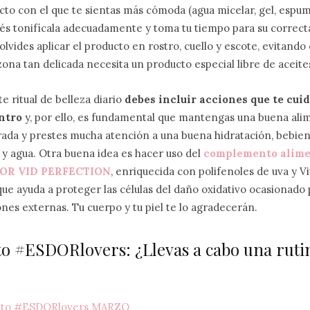
cto con el que te sientas más cómoda (agua micelar, gel, espum
és tonifícala adecuadamente y toma tu tiempo para su correcta
 olvides aplicar el producto en rostro, cuello y escote, evitando
zona tan delicada necesita un producto especial libre de aceites
e ritual de belleza diario
debes incluir acciones que te cuid
ntro
y, por ello, es fundamental que mantengas una buena ali
brada y prestes mucha atención a una buena hidratación, bebie
s y agua. Otra buena idea es hacer uso del
complemento alime
DOR VID PERFECTION
, enriquecida con polifenoles de uva y 
que ayuda a proteger las células del daño oxidativo ocasionado 
ones externas. Tu cuerpo y tu piel te lo agradecerán.
o #ESDORlovers: ¿Llevas a cabo una rutin
Reto #ESDORlovers MARZO