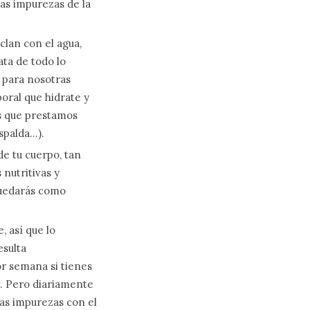
las impurezas de la
lan con el agua,
ata de todo lo
 para nosotras
oral que hidrate y
as que prestamos
espalda…).
de tu cuerpo, tan
nutritivas y
Quedarás como
, así que lo
esulta
or semana si tienes
sa. Pero diariamente
 las impurezas con el