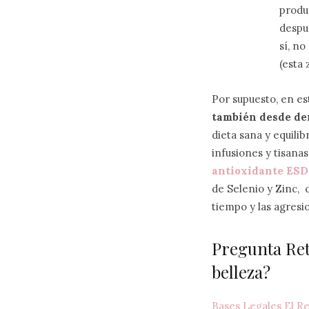
produ
despu
sí, no
(esta 
Por supuesto, en est
también desde de
dieta sana y equili
infusiones y tisana
antioxidante ES
de Selenio y Zinc, 
tiempo y las agresi
Pregunta Ret
belleza?
Bases Legales El 