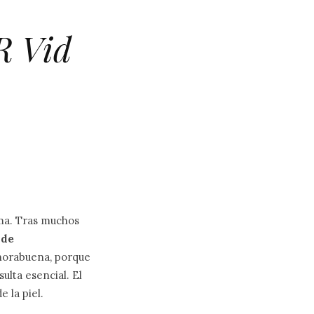
R Vid
rma. Tras muchos
 de
nhorabuena, porque
sulta esencial. El
 la piel.