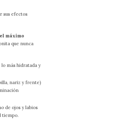
r sus efectos
 el máximo
bonita que nunca
 lo más hidratada y
lla, nariz y frente)
aminación
o de ojos y labios
l tiempo.