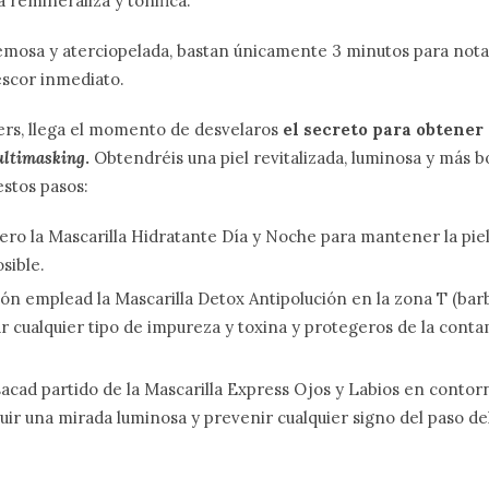
a remineraliza y tonifica.
emosa y aterciopelada, bastan únicamente 3 minutos para nota
escor inmediato.
rs, llega el momento de desvelaros
el secreto para obtener
ltimasking
.
Obtendréis una piel revitalizada, luminosa y más 
estos pasos:
ero la Mascarilla Hidratante Día y Noche para mantener la piel
sible.
ón emplead la Mascarilla Detox Antipolución en la zona T (barbi
r cualquier tipo de impureza y toxina y protegeros de la cont
sacad partido de la Mascarilla Express Ojos y Labios en contorn
ir una mirada luminosa y prevenir cualquier signo del paso de