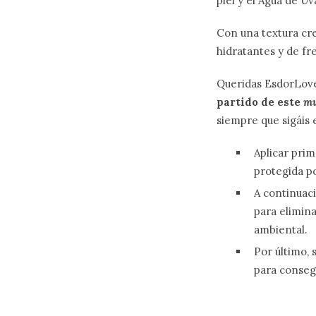
piel y el Agua de Uv
Con una textura cr
hidratantes y de fr
Queridas EsdorLove
partido de este
mu
siempre que sigáis 
Aplicar prim
protegida po
A continuaci
para elimina
ambiental.
Por último, 
para consegu