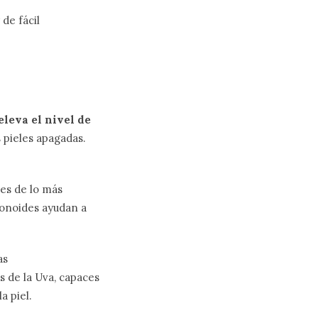
de fácil
eleva el nivel de
 pieles apagadas.
 es de lo más
avonoides ayudan a
as
s de la Uva, capaces
a piel.