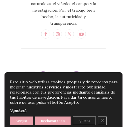
naturaleza, el viñedo, el campo y la
investigación. Por el trabajo bien
hecho, la autenticidad y
transparencia.
Este sitio web utiliza cookies propias y de terceros para
mejorar nuestros servicios y mostrarte publicidad
relacionada con tus preferencias mediante el análisis de
tus hábitos de navegación. Para dar tu consentimiento
sobre su uso, pulsa el botón Acepto.
"Ajustes"
.
BLOG ESDOR | TU BLOG DE PRODUCTOS DE
BELLEZA |
POLÍTICA DE PRIVACIDAD
|
AVISO
CERRAR E
Acepto
Rechazar todo
Ajustes
LEGAL
|
POLÍTICA DE COOKIES