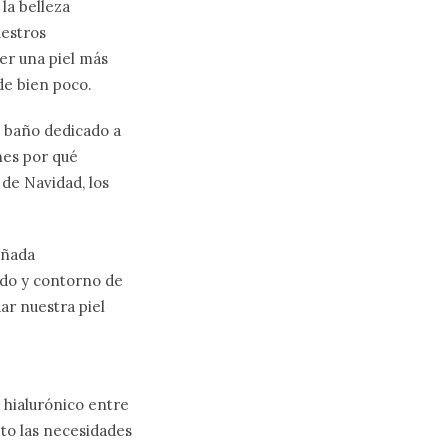
la belleza
uestros
r una piel más
de bien poco.
l baño dedicado a
nes por qué
de Navidad, los
eñada
ado y contorno de
ar nuestra piel
 hialurónico entre
to las necesidades