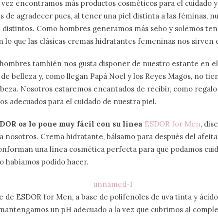
ada vez encontramos más productos cosméticos para el cuidado y 
s de agradecer pues, al tener una piel distinta a las féminas, n
 distintos. Como hombres generamos más sebo y solemos tene
on lo que las clásicas cremas hidratantes femeninas nos sirven 
s hombres también nos gusta disponer de nuestro estante en e
de belleza y, como llegan Papá Noel y los Reyes Magos, no tie
abeza. Nosotros estaremos encantados de recibir, como regalo 
s adecuados para el cuidado de nuestra piel.
DOR os lo pone muy fácil con su línea
ESDOR for Men
, dis
a nosotros. Crema hidratante, bálsamo para después del afeit
conforman una línea cosmética perfecta para que podamos cuid
o habíamos podido hacer.
 de ESDOR for Men, a base de polifenoles de uva tinta y ácido
 mantengamos un pH adecuado a la vez que cubrimos al comple