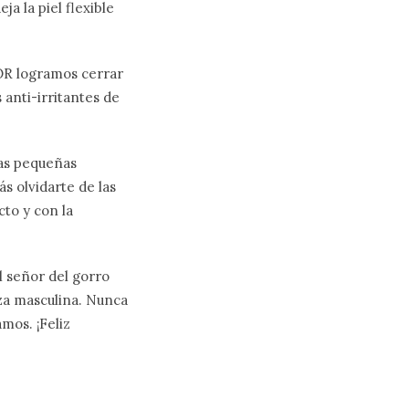
ja la piel flexible
DOR logramos cerrar
s anti-irritantes de
sas pequeñas
s olvidarte de las
cto y con la
l señor del gorro
eza masculina. Nunca
mos. ¡Feliz