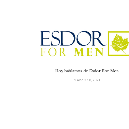
Hoy hablamos de Esdor For Men
MARZO 10, 2021