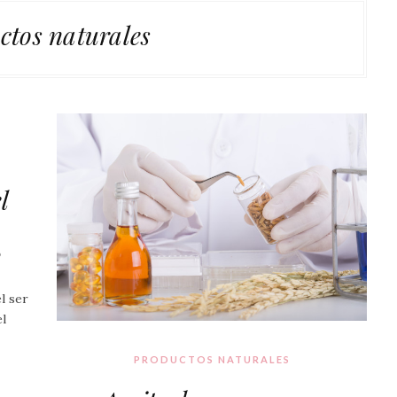
ctos naturales
l
6
l ser
el
PRODUCTOS NATURALES