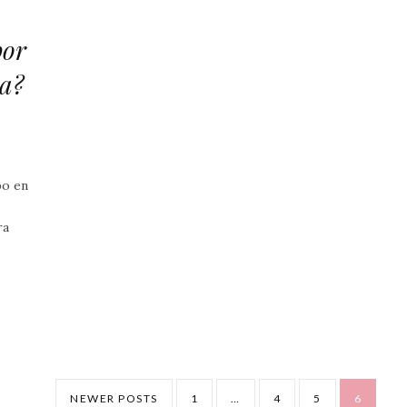
por
sa?
po en
ra
NEWER POSTS
1
…
4
5
6