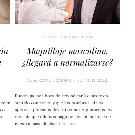
COSMÉTICA MASCULINA
ión
Maquillaje masculino,
e
¿llegará a normalizarse?
Autor
COMUNICACION
/
JUNIO 13, 2016
Puede que sea hora de reivindicar lo unisex en
ueden
sentido contrario, y que los hombres, si nos
s o
apetece, podamos llevar tacones o pintarnos los
a
ojos sin que ello nos haga perder ni un ápice de
nuestra masculinidad.
Leer más