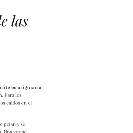
e las
rité es originaria
n. Para los
os caídos en el
e pelan y se
a. Una vez se