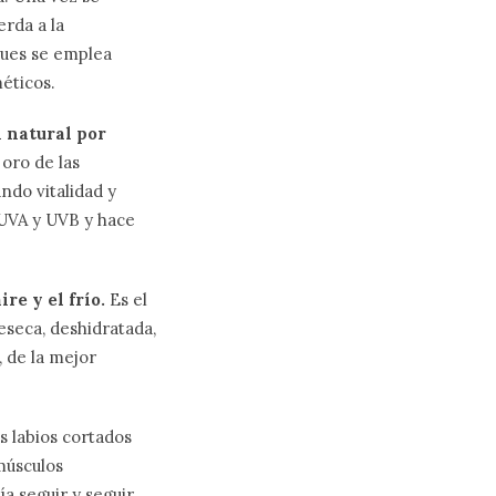
erda a la
pues se emplea
éticos.
n natural por
oro de las
ndo vitalidad y
 UVA y UVB y hace
re y el frío.
Es el
eseca, deshidratada,
, de la mejor
s labios cortados
 músculos
a seguir y seguir,