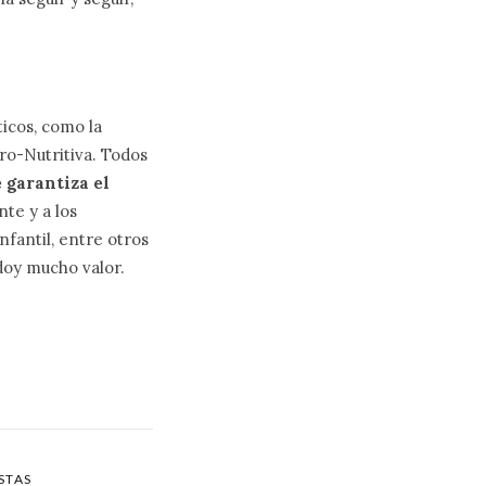
icos, como la
ro-Nutritiva. Todos
 garantiza el
te y a los
nfantil, entre otros
doy mucho valor.
STAS