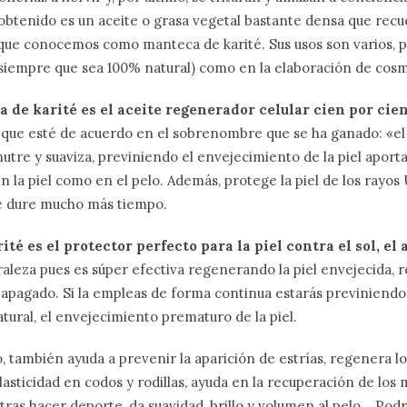
 obtenido es un aceite o grasa vegetal bastante densa que recu
 que conocemos como manteca de karité. Sus usos son varios, 
(siempre que sea 100% natural) como en la elaboración de cosm
a de karité es el aceite regenerador celular cien por cie
í que esté de acuerdo en el sobrenombre que se ha ganado: «el 
nutre y suaviza, previniendo el envejecimiento de la piel aporta
n la piel como en el pelo. Además, protege la piel de los rayos
e dure mucho más tiempo.
té es el protector perfecto para la piel contra el sol, el ai
raleza pues es súper efectiva regenerando la piel envejecida, r
r apagado. Si la empleas de forma continua estarás previniendo
tural, el envejecimiento prematuro de la piel.
, también ayuda a prevenir la aparición de estrías, regenera lo
elasticidad en codos y rodillas, ayuda en la recuperación de los
ras hacer deporte, da suavidad, brillo y volumen al pelo… Podrí