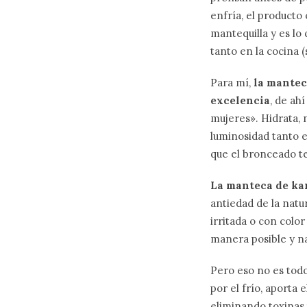
enfría, el producto
mantequilla y es lo
tanto en la cocina 
Para mí,
la mantec
excelencia
, de ah
mujeres». Hidrata, 
luminosidad tanto e
que el bronceado t
La manteca de kari
antiedad de la natu
irritada o con colo
manera posible y na
Pero eso no es todo
por el frío, aporta 
eliminando toxinas t