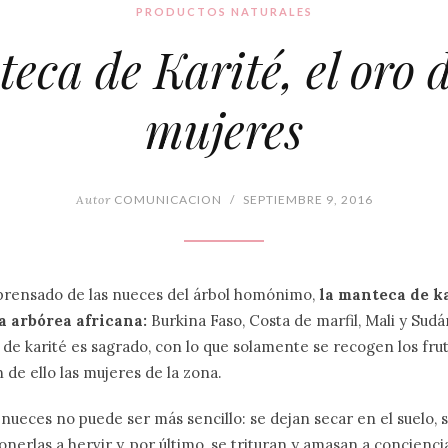
PRODUCTOS NATURALES
eca de Karité, el oro d
mujeres
Autor
COMUNICACION
/
SEPTIEMBRE 9, 2016
 prensado de las nueces del árbol homónimo,
la manteca de ka
a arbórea africana:
Burkina Faso, Costa de marfil, Mali y Sudá
 de karité es sagrado, con lo que solamente se recogen los frut
 de ello las mujeres de la zona.
 nueces no puede ser más sencillo: se dejan secar en el suelo, s
nerlas a hervir y, por último, se trituran y amasan a concienci