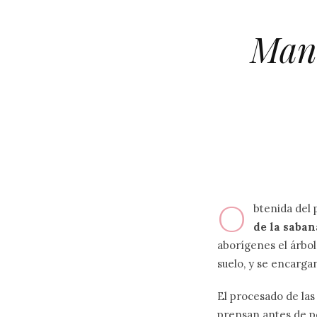
Mant
O
btenida del
de la saban
aborígenes el árbol
suelo, y se encargan
El procesado de las
prensan antes de po