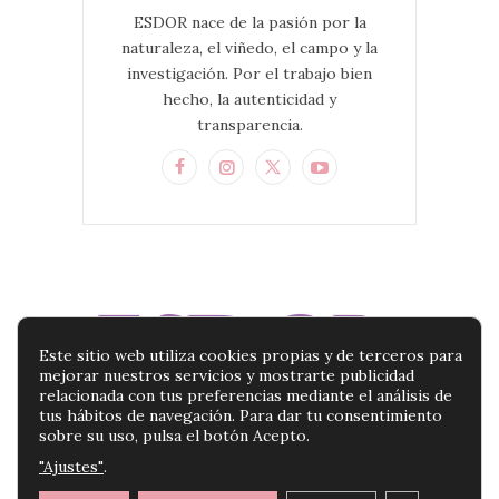
ESDOR nace de la pasión por la
naturaleza, el viñedo, el campo y la
investigación. Por el trabajo bien
hecho, la autenticidad y
transparencia.
Este sitio web utiliza cookies propias y de terceros para
mejorar nuestros servicios y mostrarte publicidad
relacionada con tus preferencias mediante el análisis de
tus hábitos de navegación. Para dar tu consentimiento
sobre su uso, pulsa el botón Acepto.
"Ajustes"
.
BLOG ESDOR | TU BLOG DE PRODUCTOS DE
BELLEZA |
POLÍTICA DE PRIVACIDAD
|
AVISO