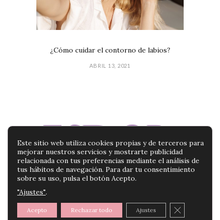
¿Cómo cuidar el contorno de labios?
ABRIL 13, 2021
Este sitio web utiliza cookies propias y de terceros para
mejorar nuestros servicios y mostrarte publicidad
relacionada con tus preferencias mediante el análisis de
tus hábitos de navegación. Para dar tu consentimiento
sobre su uso, pulsa el botón Acepto.
"Ajustes"
.
BLOG ESDOR | TU BLOG DE PRODUCTOS DE
BELLEZA |
POLÍTICA DE PRIVACIDAD
|
AVISO
CERRAR E
Acepto
Rechazar todo
Ajustes
LEGAL
|
POLÍTICA DE COOKIES