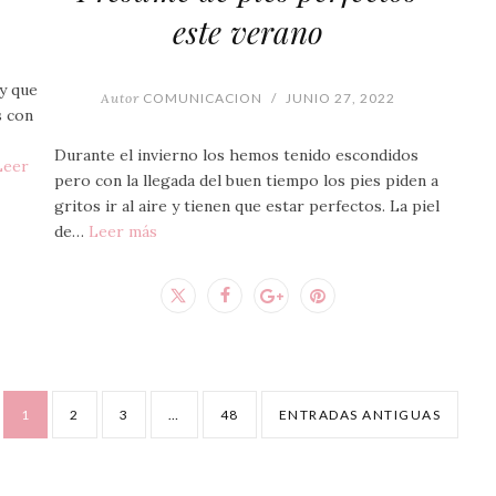
este verano
y que
Autor
COMUNICACION
/
JUNIO 27, 2022
s con
Durante el invierno los hemos tenido escondidos
Leer
pero con la llegada del buen tiempo los pies piden a
gritos ir al aire y tienen que estar perfectos. La piel
de…
Leer más
1
2
3
…
48
ENTRADAS ANTIGUAS