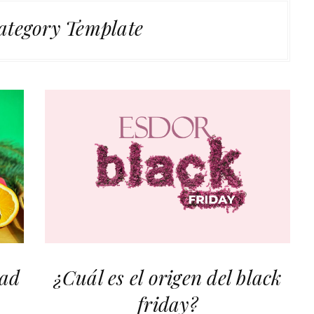
ategory Template
dad
¿Cuál es el origen del black
friday?