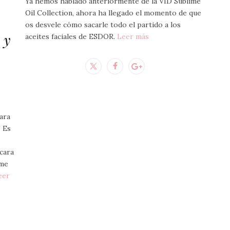
Ya hemos hablado anteriormente de la VID Sublime
Oil Collection, ahora ha llegado el momento de que
os desvele cómo sacarle todo el partido a los
 y
aceites faciales de ESDOR.
Leer más
ara
! Es
 cara
 me
eer