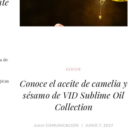
nte
a de
ESDOR
Conoce el aceite de camelia y
icas
sésamo de VID Sublime Oil
Collection
Autor
COMUNICACION
/
JUNIO 7, 2017