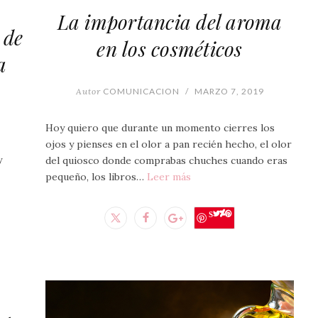
La importancia del aroma
 de
en los cosméticos
a
Autor
COMUNICACION
/
MARZO 7, 2019
Hoy quiero que durante un momento cierres los
ojos y pienses en el olor a pan recién hecho, el olor
y
del quiosco donde comprabas chuches cuando eras
pequeño, los libros…
Leer más
Save